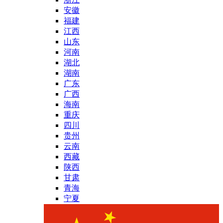
安徽
福建
江西
山东
河南
湖北
湖南
广东
广西
海南
重庆
四川
贵州
云南
西藏
陕西
甘肃
青海
宁夏