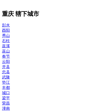
重庆 辖下城市
彭水
酉阳
秀山
石柱
巫溪
巫山
奉节
云阳
开县
忠县
武隆
垫江
丰都
城口
梁平
荣昌
潼南