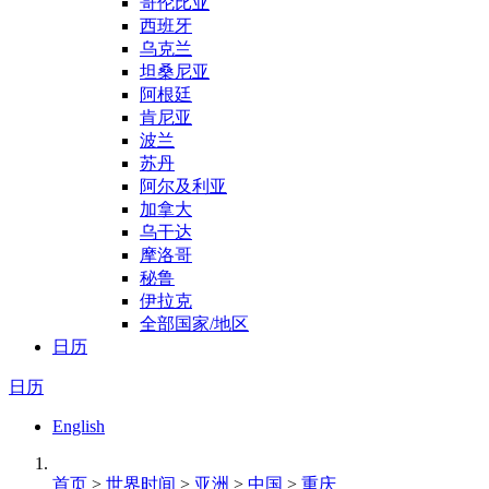
哥伦比亚
西班牙
乌克兰
坦桑尼亚
阿根廷
肯尼亚
波兰
苏丹
阿尔及利亚
加拿大
乌干达
摩洛哥
秘鲁
伊拉克
全部国家/地区
日历
日历
English
首页
>
世界时间
>
亚洲
>
中国
>
重庆