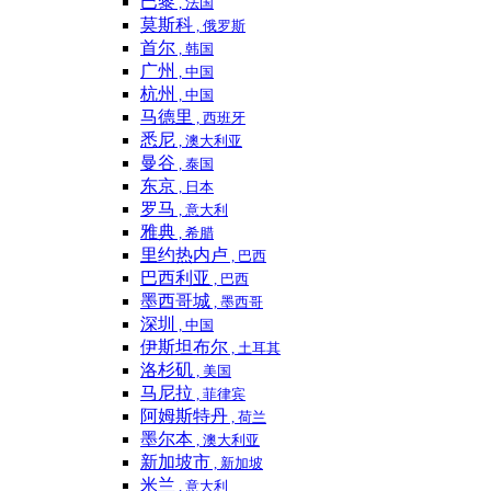
巴黎
, 法国
莫斯科
, 俄罗斯
首尔
, 韩国
广州
, 中国
杭州
, 中国
马德里
, 西班牙
悉尼
, 澳大利亚
曼谷
, 泰国
东京
, 日本
罗马
, 意大利
雅典
, 希腊
里约热内卢
, 巴西
巴西利亚
, 巴西
墨西哥城
, 墨西哥
深圳
, 中国
伊斯坦布尔
, 土耳其
洛杉矶
, 美国
马尼拉
, 菲律宾
阿姆斯特丹
, 荷兰
墨尔本
, 澳大利亚
新加坡市
, 新加坡
米兰
, 意大利