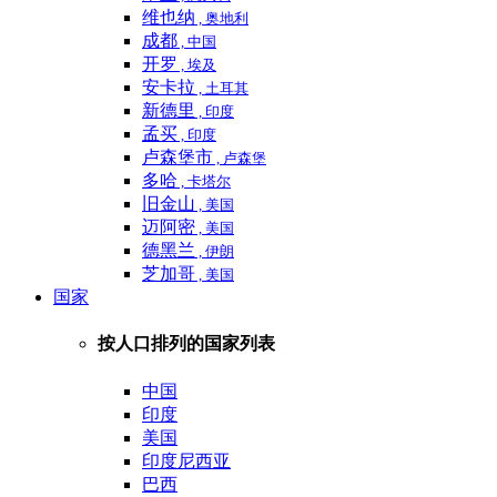
维也纳
, 奥地利
成都
, 中国
开罗
, 埃及
安卡拉
, 土耳其
新德里
, 印度
孟买
, 印度
卢森堡市
, 卢森堡
多哈
, 卡塔尔
旧金山
, 美国
迈阿密
, 美国
德黑兰
, 伊朗
芝加哥
, 美国
国家
按人口排列的国家列表
中国
印度
美国
印度尼西亚
巴西