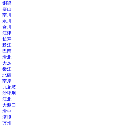
铜梁
璧山
南川
永川
合川
江津
长寿
黔江
巴南
渝北
大足
綦江
北碚
南岸
九龙坡
沙坪坝
江北
大渡口
渝中
涪陵
万州