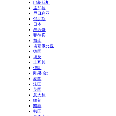
巴基斯坦
孟加拉
尼日利亚
俄罗斯
日本
墨西哥
菲律宾
越南
埃塞俄比亚
德国
埃及
土耳其
伊朗
刚果(金)
泰国
法国
英国
意大利
缅甸
南非
韩国