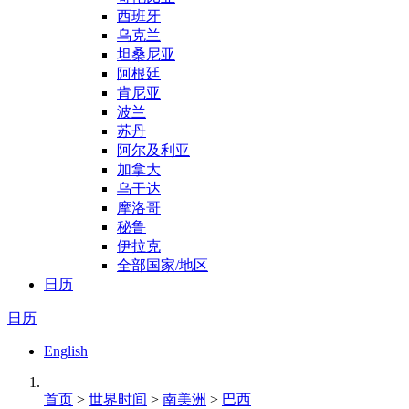
西班牙
乌克兰
坦桑尼亚
阿根廷
肯尼亚
波兰
苏丹
阿尔及利亚
加拿大
乌干达
摩洛哥
秘鲁
伊拉克
全部国家/地区
日历
日历
English
首页
>
世界时间
>
南美洲
>
巴西