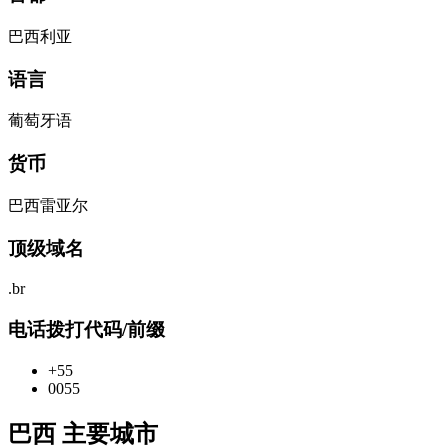
巴西利亚
语言
葡萄牙语
货币
巴西雷亚尔
顶级域名
.br
电话拨打代码/前缀
+55
0055
巴西 主要城市