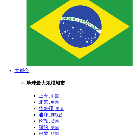
大都会
地球最大规模城市
上海
, 中国
北京
, 中国
华盛顿
, 美国
迪拜
, 阿联酋
伦敦
, 英国
纽约
, 美国
巴黎
, 法国