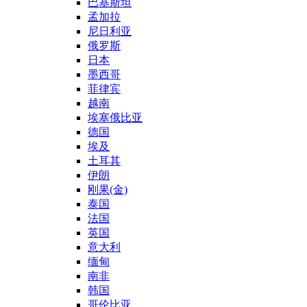
巴基斯坦
孟加拉
尼日利亚
俄罗斯
日本
墨西哥
菲律宾
越南
埃塞俄比亚
德国
埃及
土耳其
伊朗
刚果(金)
泰国
法国
英国
意大利
缅甸
南非
韩国
哥伦比亚