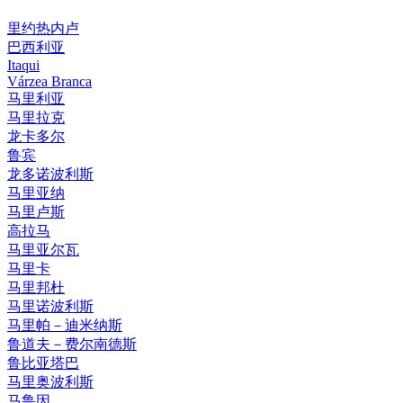
里约热内卢
巴西利亚
Itaqui
Várzea Branca
马里利亚
马里拉克
龙卡多尔
鲁宾
龙多诺波利斯
马里亚纳
马里卢斯
高拉马
马里亚尔瓦
马里卡
马里邦杜
马里诺波利斯
马里帕－迪米纳斯
鲁道夫－费尔南德斯
鲁比亚塔巴
马里奥波利斯
马鲁因