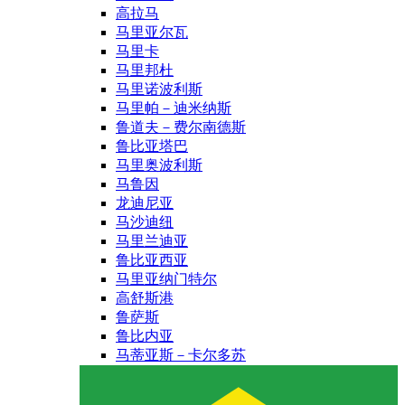
高拉马
马里亚尔瓦
马里卡
马里邦杜
马里诺波利斯
马里帕－迪米纳斯
鲁道夫－费尔南德斯
鲁比亚塔巴
马里奥波利斯
马鲁因
龙迪尼亚
马沙迪纽
马里兰迪亚
鲁比亚西亚
马里亚纳门特尔
高舒斯港
鲁萨斯
鲁比内亚
马蒂亚斯－卡尔多苏