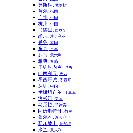
莫斯科
, 俄罗斯
首尔
, 韩国
广州
, 中国
杭州
, 中国
马德里
, 西班牙
悉尼
, 澳大利亚
曼谷
, 泰国
东京
, 日本
罗马
, 意大利
雅典
, 希腊
里约热内卢
, 巴西
巴西利亚
, 巴西
墨西哥城
, 墨西哥
深圳
, 中国
伊斯坦布尔
, 土耳其
洛杉矶
, 美国
马尼拉
, 菲律宾
阿姆斯特丹
, 荷兰
墨尔本
, 澳大利亚
新加坡市
, 新加坡
米兰
, 意大利