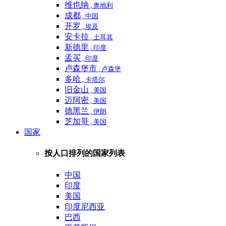
维也纳
, 奥地利
成都
, 中国
开罗
, 埃及
安卡拉
, 土耳其
新德里
, 印度
孟买
, 印度
卢森堡市
, 卢森堡
多哈
, 卡塔尔
旧金山
, 美国
迈阿密
, 美国
德黑兰
, 伊朗
芝加哥
, 美国
国家
按人口排列的国家列表
中国
印度
美国
印度尼西亚
巴西