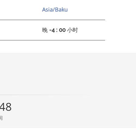
Asia/Baku
晚
-4 : 00
小时
:48
间