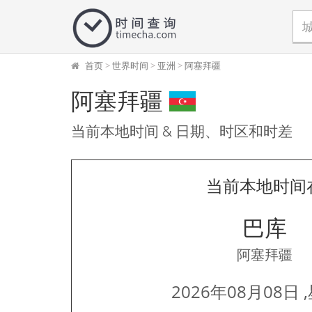
首页
>
世界时间
>
亚洲
>
阿塞拜疆
阿塞拜疆
当前本地时间 & 日期、时区和时差
当前本地时间
巴库
阿塞拜疆
2026年08月08日 