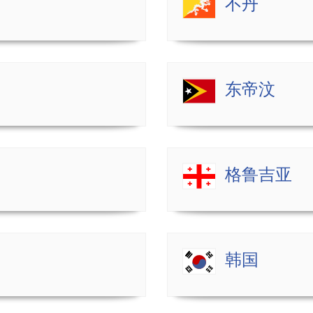
不丹
东帝汶
格鲁吉亚
韩国