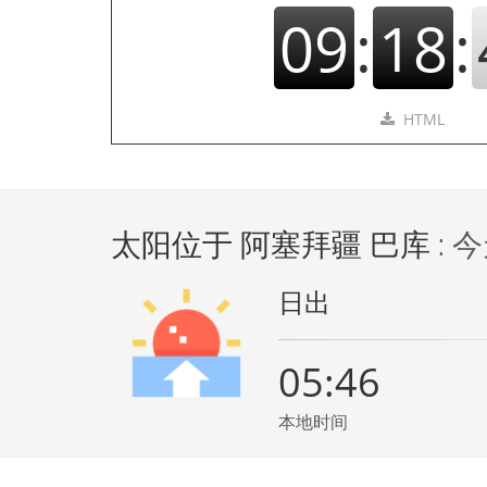
09
:
18
:
HTML
太阳位于 阿塞拜疆 巴库
:
今
日出
05:46
本地时间