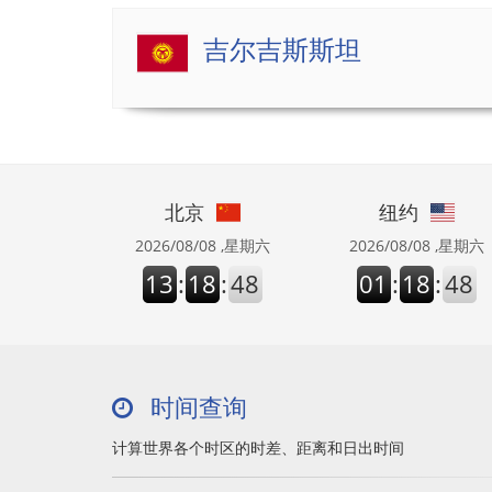
吉尔吉斯斯坦
北京
纽约
2026/08/08 ,星期六
2026/08/08 ,星期六
13
:
18
:
48
01
:
18
:
48
时间查询
计算世界各个时区的时差、距离和日出时间