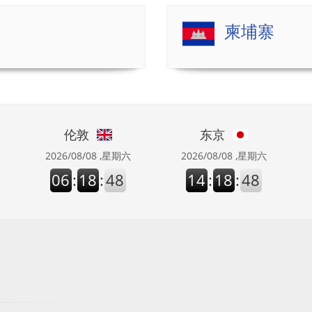
柬埔寨
伦敦
东京
2026/08/08 ,星期六
2026/08/08 ,星期六
06
:
18
:
48
14
:
18
:
48