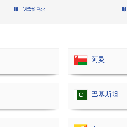
明盖恰乌尔
阿曼
巴基斯坦