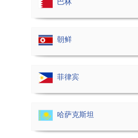
巴林
朝鲜
菲律宾
哈萨克斯坦