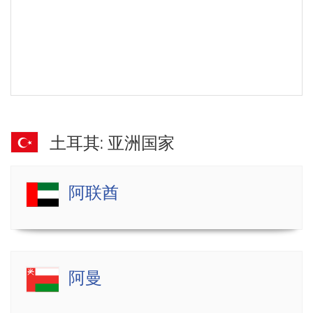
土耳其: 亚洲国家
阿联酋
阿曼