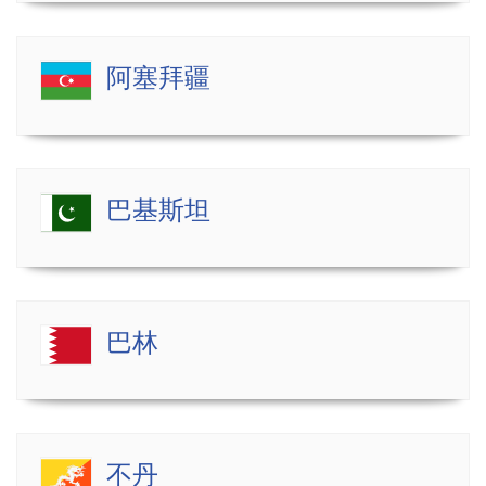
阿塞拜疆
巴基斯坦
巴林
不丹