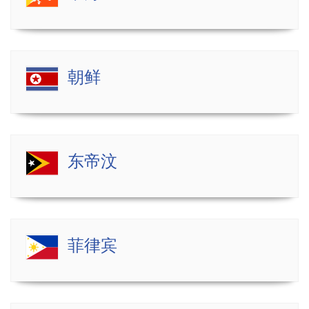
朝鲜
东帝汶
菲律宾