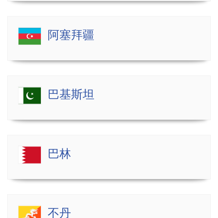
阿塞拜疆
巴基斯坦
巴林
不丹