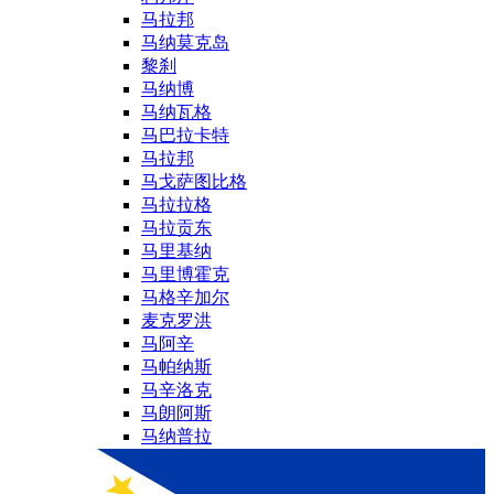
马拉邦
马纳莫克岛
黎刹
马纳博
马纳瓦格
马巴拉卡特
马拉邦
马戈萨图比格
马拉拉格
马拉贡东
马里基纳
马里博霍克
马格辛加尔
麦克罗洪
马阿辛
马帕纳斯
马辛洛克
马朗阿斯
马纳普拉