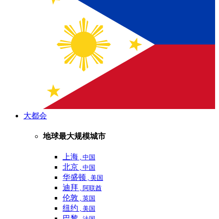
大都会
地球最大规模城市
上海
, 中国
北京
, 中国
华盛顿
, 美国
迪拜
, 阿联酋
伦敦
, 英国
纽约
, 美国
巴黎
, 法国