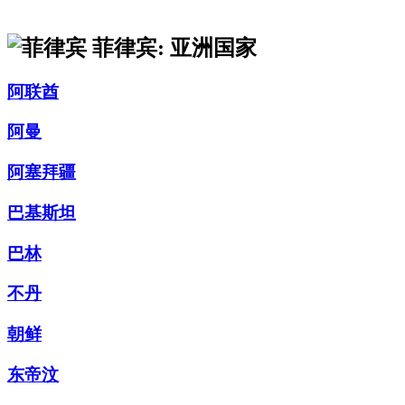
菲律宾: 亚洲国家
阿联酋
阿曼
阿塞拜疆
巴基斯坦
巴林
不丹
朝鲜
东帝汶