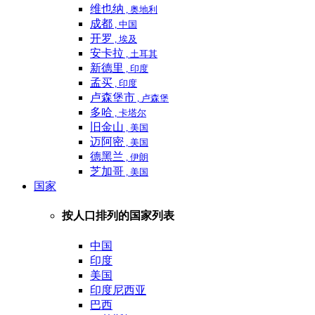
维也纳
, 奥地利
成都
, 中国
开罗
, 埃及
安卡拉
, 土耳其
新德里
, 印度
孟买
, 印度
卢森堡市
, 卢森堡
多哈
, 卡塔尔
旧金山
, 美国
迈阿密
, 美国
德黑兰
, 伊朗
芝加哥
, 美国
国家
按人口排列的国家列表
中国
印度
美国
印度尼西亚
巴西