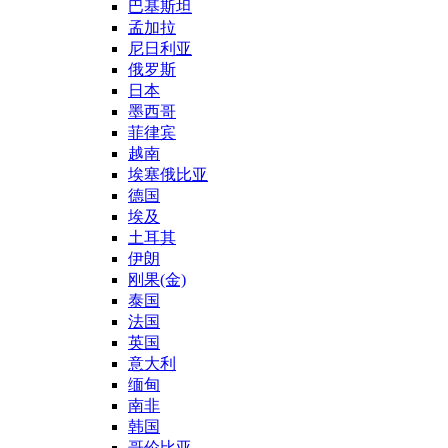
巴基斯坦
孟加拉
尼日利亚
俄罗斯
日本
墨西哥
菲律宾
越南
埃塞俄比亚
德国
埃及
土耳其
伊朗
刚果(金)
泰国
法国
英国
意大利
缅甸
南非
韩国
哥伦比亚