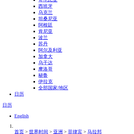
西班牙
乌克兰
坦桑尼亚
阿根廷
肯尼亚
波兰
苏丹
阿尔及利亚
加拿大
乌干达
摩洛哥
秘鲁
伊拉克
全部国家/地区
日历
日历
English
首页
>
世界时间
>
亚洲
>
菲律宾
>
马拉邦