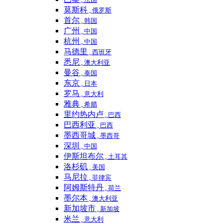
莫斯科
, 俄罗斯
首尔
, 韩国
广州
, 中国
杭州
, 中国
马德里
, 西班牙
悉尼
, 澳大利亚
曼谷
, 泰国
东京
, 日本
罗马
, 意大利
雅典
, 希腊
里约热内卢
, 巴西
巴西利亚
, 巴西
墨西哥城
, 墨西哥
深圳
, 中国
伊斯坦布尔
, 土耳其
洛杉矶
, 美国
马尼拉
, 菲律宾
阿姆斯特丹
, 荷兰
墨尔本
, 澳大利亚
新加坡市
, 新加坡
米兰
, 意大利