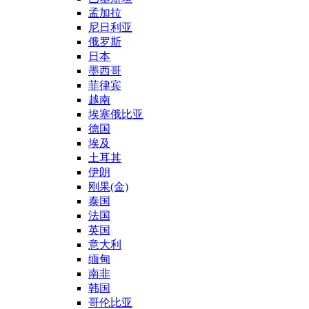
孟加拉
尼日利亚
俄罗斯
日本
墨西哥
菲律宾
越南
埃塞俄比亚
德国
埃及
土耳其
伊朗
刚果(金)
泰国
法国
英国
意大利
缅甸
南非
韩国
哥伦比亚