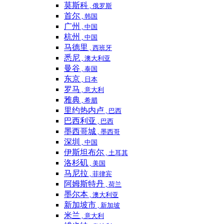
莫斯科
, 俄罗斯
首尔
, 韩国
广州
, 中国
杭州
, 中国
马德里
, 西班牙
悉尼
, 澳大利亚
曼谷
, 泰国
东京
, 日本
罗马
, 意大利
雅典
, 希腊
里约热内卢
, 巴西
巴西利亚
, 巴西
墨西哥城
, 墨西哥
深圳
, 中国
伊斯坦布尔
, 土耳其
洛杉矶
, 美国
马尼拉
, 菲律宾
阿姆斯特丹
, 荷兰
墨尔本
, 澳大利亚
新加坡市
, 新加坡
米兰
, 意大利