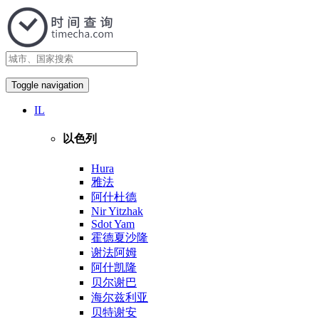
Toggle navigation
IL
以色列
Hura
雅法
阿什杜德
Nir Yitzhak
Sdot Yam
霍德夏沙隆
谢法阿姆
阿什凯隆
贝尔谢巴
海尔兹利亚
贝特谢安