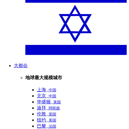
大都会
地球最大规模城市
上海
, 中国
北京
, 中国
华盛顿
, 美国
迪拜
, 阿联酋
伦敦
, 英国
纽约
, 美国
巴黎
, 法国