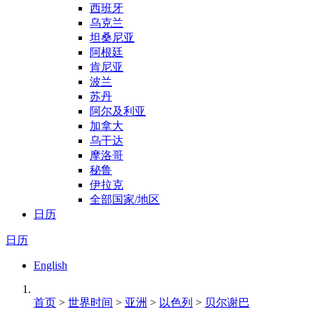
西班牙
乌克兰
坦桑尼亚
阿根廷
肯尼亚
波兰
苏丹
阿尔及利亚
加拿大
乌干达
摩洛哥
秘鲁
伊拉克
全部国家/地区
日历
日历
English
首页
>
世界时间
>
亚洲
>
以色列
>
贝尔谢巴