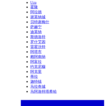
Uza
霍隆
阿拉德
谢莫纳城
贝特谢梅什
萨赫宁
迪莫纳
斯德洛特
罗什艾因
雷霍沃特
阿塔市
赖阿南纳
阿富拉
约克尼穆
阿克里
蒂拉
迦特镇
马拉奇城
马阿洛特塔希哈