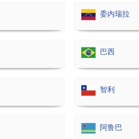
委内瑞拉
巴西
智利
阿鲁巴